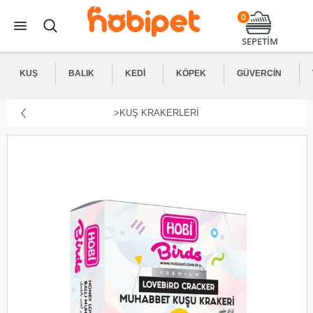
0
SEPETİM
KUŞ
BALIK
KEDI
KÖPEK
GÜVERCIN
>KUŞ KRAKERLERI