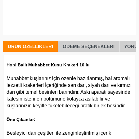
ÜRÜN ÖZELLIKLERI
ÖDEME SEÇENEKLERI
YORU
Hobi Ballı Muhabbet Kuşu Krakeri 10’lu
Muhabbet kuşlarınız için özenle hazırlanmış, bal aromalı
lezzetli krakerler! İçeriğinde sarı darı, siyah darı ve kırmızı
darı gibi temel besinleri barındırır. Askı aparatı sayesinde
kafesin istenilen bölümüne kolayca asılabilir ve
kuşlarınızın keyifle tüketebileceği pratik bir ek besindir.
Öne Çıkanlar:
Besleyici darı çeşitleri ile zenginleştirilmiş içerik