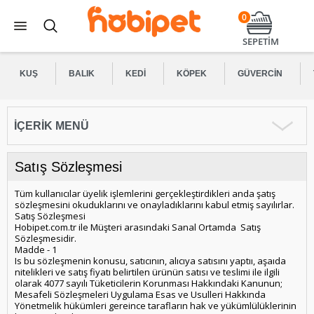
0
SEPETİM
KUŞ
BALIK
KEDI
KÖPEK
GÜVERCIN
İÇERIK MENÜ
Satış Sözleşmesi
Tüm kullanıcılar üyelik işlemlerini gerçekleştirdikleri anda şatış
sözleşmesini okuduklarını ve onayladıklarını kabul etmiş sayılırlar.
Satış Sözleşmesi
Hobipet.com.tr ile Müşteri arasındaki Sanal Ortamda Satış
Sözleşmesidir.
Madde - 1
Is bu sözleşmenin konusu, satıcının, alıcıya satısını yaptıı, aşaıda
nitelikleri ve satış fiyatı belirtilen ürünün satısı ve teslimi ile ilgili
olarak 4077 sayılı Tüketicilerin Korunması Hakkındaki Kanunun;
Mesafeli Sözleşmeleri Uygulama Esas ve Usulleri Hakkında
Yönetmelik hükümleri gereince tarafların hak ve yükümlülüklerinin