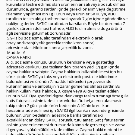
kurumlara teslim edilmis olan ürünlerin arizali veya bozuk olmasi
durumunda, garanti sartlari içinde gerekli onarim veya degistirme
isleminin yapilmasi için ilgili ürün veya ürünler SATICIya, ALICI
tarafinin teslim aldigi tarihten baslayarak 7 gün içinde gönderilir ve
nakliye giderleri SATICI tarafindan karsilanir. Böyle bir durumda 7
günlük sürenin dolmasi halinde, ALICI teslim almis oldugu ürünü
ilgili servisine götürmek zorundadir.
5.9- Is bu sözlesme, alici tarafindan elektronik olarak
onaylandiktan(üyelik gerçeklestirikdikten sonra) ................................
adresine ulastirildiktan sonra geçerlilik kazanir.
Madde - 6
CAYMA HAKKI:
Alici, sözlesme konusu ürürünün kendisine veya gösterdigi
adresteki kisi/kurulusa tesliminden itibaren yedi (7) gün içinde
cayma hakkina sahiptir. Cayma hakkinin kullanilabilmesi için bu
süre içinde SATICIya faks veya elektronik posta ile bildirimde
bulunulmasi ve ürünün 7. madde hükümleri çerçevesinde
kullanilmamis ve ambalajinin zarar görmemis olmasi sarttir. Bu
hakkin kullanilmasi halinde, 3. kisiye veya Aliciya teslim edilen
ürünün SATICIya gönderildigine dair kargo teslim tutanagi örnegi ile
satis faturasi aslinin iadesi zorunludur. Bu belgelerin ulasmasini
takip eden 7 gün içinde ürün bedelinin ALICInin kredi karti
hesabina iade edilmesi için SATICI ilgili banka nezdinde girisimde
bulunur. Ürün bedelinin iadesinde banka tarafindaki
aksakliklardan dolayi SATICI sorumlu tutulamaz. Satış faturasinin
aslinin gönderilmemesi durumunda katma deger vergisi ve varsa
diger yasal yükümlülükler iade edilmez. Cayma hakki nedeni ile
iade edilen ürünün kargo bedeli ALICIya aittir. Ayrica, niteligi