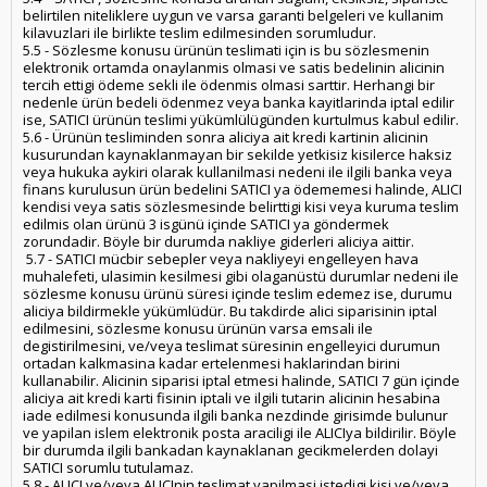
belirtilen niteliklere uygun ve varsa garanti belgeleri ve kullanim
kilavuzlari ile birlikte teslim edilmesinden sorumludur.
5.5 - Sözlesme konusu ürünün teslimati için is bu sözlesmenin
elektronik ortamda onaylanmis olmasi ve satis bedelinin alicinin
tercih ettigi ödeme sekli ile ödenmis olmasi sarttir. Herhangi bir
nedenle ürün bedeli ödenmez veya banka kayitlarinda iptal edilir
ise, SATICI ürünün teslimi yükümlülügünden kurtulmus kabul edilir.
5.6 - Ürünün tesliminden sonra aliciya ait kredi kartinin alicinin
kusurundan kaynaklanmayan bir sekilde yetkisiz kisilerce haksiz
veya hukuka aykiri olarak kullanilmasi nedeni ile ilgili banka veya
finans kurulusun ürün bedelini SATICI ya ödememesi halinde, ALICI
kendisi veya satis sözlesmesinde belirttigi kisi veya kuruma teslim
edilmis olan ürünü 3 isgünü içinde SATICI ya göndermek
zorundadir. Böyle bir durumda nakliye giderleri aliciya aittir.
5.7 - SATICI mücbir sebepler veya nakliyeyi engelleyen hava
muhalefeti, ulasimin kesilmesi gibi olaganüstü durumlar nedeni ile
sözlesme konusu ürünü süresi içinde teslim edemez ise, durumu
aliciya bildirmekle yükümlüdür. Bu takdirde alici siparisinin iptal
edilmesini, sözlesme konusu ürünün varsa emsali ile
degistirilmesini, ve/veya teslimat süresinin engelleyici durumun
ortadan kalkmasina kadar ertelenmesi haklarindan birini
kullanabilir. Alicinin siparisi iptal etmesi halinde, SATICI 7 gün içinde
aliciya ait kredi karti fisinin iptali ve ilgili tutarin alicinin hesabina
iade edilmesi konusunda ilgili banka nezdinde girisimde bulunur
ve yapilan islem elektronik posta araciligi ile ALICIya bildirilir. Böyle
bir durumda ilgili bankadan kaynaklanan gecikmelerden dolayi
SATICI sorumlu tutulamaz.
5.8 - ALICI ve/veya ALICInin teslimat yapilmasi istedigi kisi ve/veya