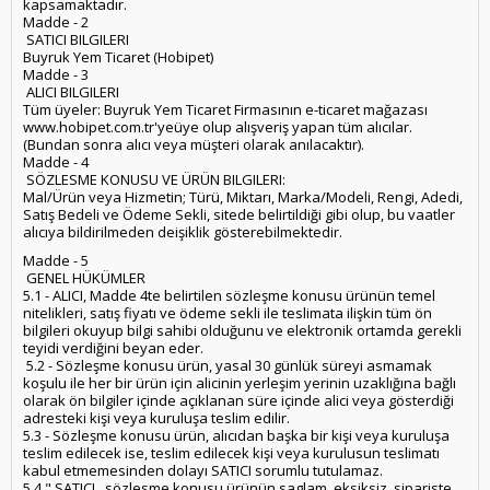
kapsamaktadır.
Madde - 2
SATICI BILGILERI
Buyruk Yem Ticaret (Hobipet)
Madde - 3
ALICI BILGILERI
Tüm üyeler: Buyruk Yem Ticaret Firmasının e-ticaret mağazası
www.hobipet.com.tr'yeüye olup alışveriş yapan tüm alıcılar.
(Bundan sonra alıcı veya müşteri olarak anılacaktır).
Madde - 4
SÖZLESME KONUSU VE ÜRÜN BILGILERI:
Mal/Ürün veya Hizmetin; Türü, Miktarı, Marka/Modeli, Rengi, Adedi,
Satış Bedeli ve Ödeme Sekli, sitede belirtildiği gibi olup, bu vaatler
alıcıya bildirilmeden deişiklik gösterebilmektedir.
Madde - 5
GENEL HÜKÜMLER
5.1 - ALICI, Madde 4te belirtilen sözleşme konusu ürünün temel
nitelikleri, satış fiyatı ve ödeme sekli ile teslimata ilişkin tüm ön
bilgileri okuyup bilgi sahibi olduğunu ve elektronik ortamda gerekli
teyidi verdiğini beyan eder.
5.2 - Sözleşme konusu ürün, yasal 30 günlük süreyi asmamak
koşulu ile her bir ürün için alicinin yerleşim yerinin uzaklığına bağlı
olarak ön bilgiler içinde açıklanan süre içinde alici veya gösterdiği
adresteki kişi veya kuruluşa teslim edilir.
5.3 - Sözleşme konusu ürün, alıcıdan başka bir kişi veya kuruluşa
teslim edilecek ise, teslim edilecek kişi veya kurulusun teslimatı
kabul etmemesinden dolayı SATICI sorumlu tutulamaz.
5.4 " SATICI , sözlesme konusu ürünün saglam, eksiksiz, sipariste