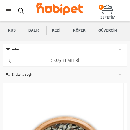
0
SEPETİM
KUŞ
BALIK
KEDI
KÖPEK
GÜVERCIN
Filtre
>KUŞ YEMLERI
Sıralama seçin