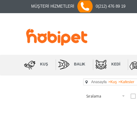
MÜŞTERİ HİZMETLERİ
0(212) 476 89 19
KUŞ
BALIK
KEDI
Anasayfa
>Kuş
>Kafesler