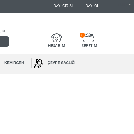
BAYI GIRIŞI
BAYI OL
IŞIM
0
HESABIM
SEPETİM
KEMIRGEN
ÇEVRE SAĞLIĞI