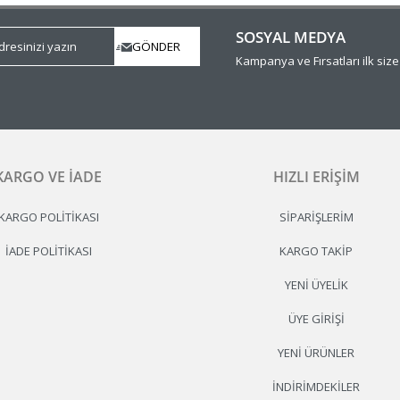
SOSYAL MEDYA
Kampanya ve Fırsatları ilk siz
KARGO VE İADE
HIZLI ERIŞIM
KARGO POLITIKASI
SIPARIŞLERIM
İADE POLITIKASI
KARGO TAKIP
YENI ÜYELIK
ÜYE GIRIŞI
YENI ÜRÜNLER
İNDIRIMDEKILER