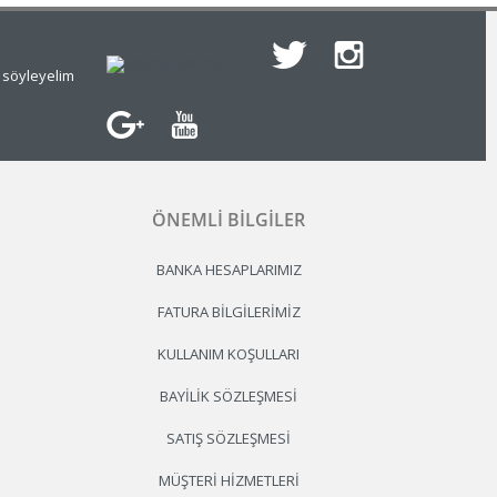
e söyleyelim
ÖNEMLI BILGILER
BANKA HESAPLARIMIZ
FATURA BILGILERIMIZ
KULLANIM KOŞULLARI
BAYILIK SÖZLEŞMESI
SATIŞ SÖZLEŞMESI
MÜŞTERI HIZMETLERI