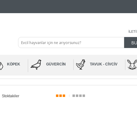
İLET
KÖPEK
GÜVERCIN
TAVUK - CIVCIV
Stoktakiler