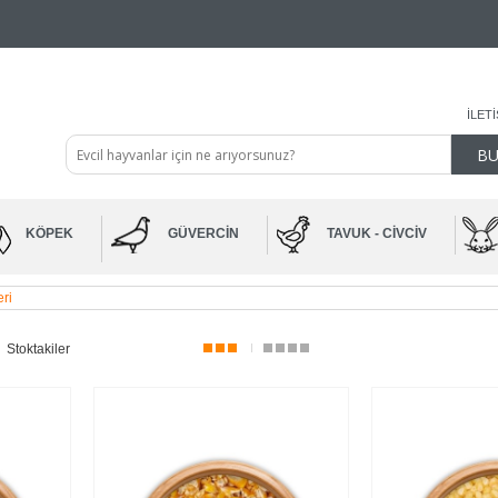
İLET
KÖPEK
GÜVERCIN
TAVUK - CIVCIV
ri
Stoktakiler