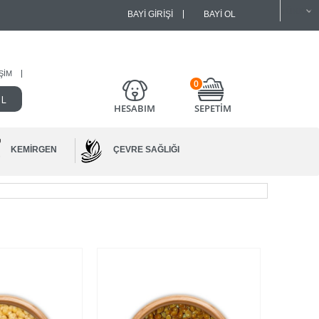
BAYI GIRIŞI
BAYI OL
IŞIM
0
HESABIM
SEPETİM
KEMIRGEN
ÇEVRE SAĞLIĞI