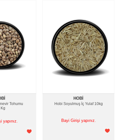
OBI
HOBI
enevir Tohumu
Hobi Soyulmuş İç Yulaf 10kg
 Kg
Bayi Girişi yapınız.
şi yapınız.