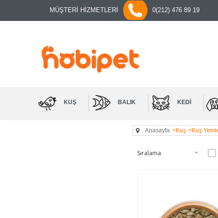
MÜŞTERİ HİZMETLERİ
0(212) 476 89 19
KUŞ
BALIK
KEDI
Anasayfa
>Kuş
>Kuş Yemle