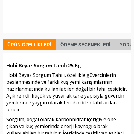
ÜRÜN ÖZELLIKLERI
ÖDEME SEÇENEKLERI
YORU
Hobi Beyaz Sorgum Tahılı 25 Kg
Hobi Beyaz Sorgum Tahılı, özellikle güvercinlerin
beslenmesinde ve farklı kuş yemi karışımlarının
hazırlanmasında kullanılabilen doğal bir tahıl çeşididir.
Açık renkli, küçük ve yuvarlak tane yapısıyla güvercin
yemlerinde yaygın olarak tercih edilen tahıllardan
biridir.
Sorgum, doğal olarak karbonhidrat içeriğiyle öne
çıkan ve kuş yemlerinde enerji kaynağı olarak
kullanılabilen bir tahıldır. İçeriğinde çeşitli yağ asitleri