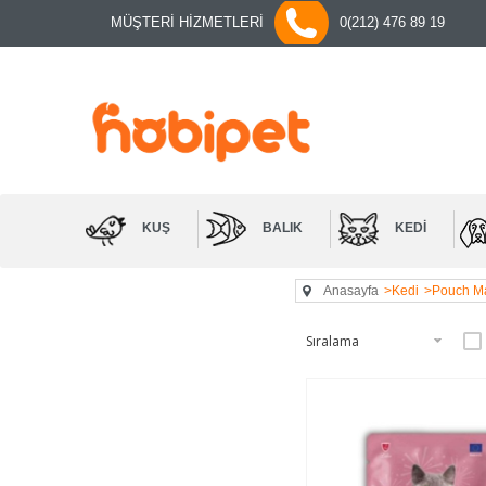
MÜŞTERİ HİZMETLERİ
0(212) 476 89 19
KUŞ
BALIK
KEDI
Anasayfa
>Kedi
>Pouch M