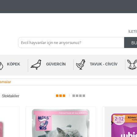
İLET
KÖPEK
GÜVERCIN
TAVUK - CIVCIV
amalar
Stoktakiler