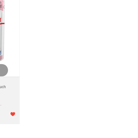
ouch
.