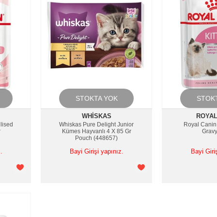
STOKTA YOK
STOK
WHISKAS
ROYAL
ilised
Whiskas Pure Delight Junior
Royal Canin
r
Kümes Hayvanlı 4 X 85 Gr
Gravy
Pouch (448657)
.
Bayi Girişi yapınız.
Bayi Giri