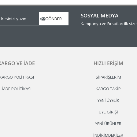
SOSYAL MEDYA
Kampanya ve Fırsatları ilk siz
KARGO VE İADE
HIZLI ERIŞIM
KARGO POLITIKASI
SIPARIŞLERIM
İADE POLITIKASI
KARGO TAKIP
YENI ÜYELIK
ÜYE GIRIŞI
YENI ÜRÜNLER
İNDIRIMDEKILER