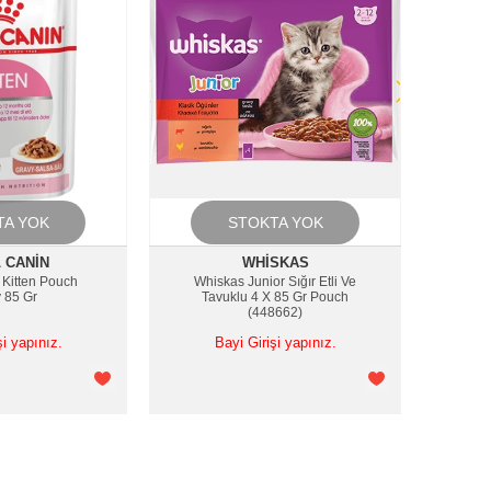
TA YOK
STOKTA YOK
 CANIN
WHISKAS
 Kitten Pouch
Whiskas Junior Sığır Etli Ve
 85 Gr
Tavuklu 4 X 85 Gr Pouch
(448662)
şi yapınız.
Bayi Girişi yapınız.