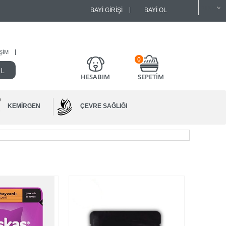
BAYI GIRIŞI
BAYI OL
IŞIM
0
HESABIM
SEPETİM
KEMIRGEN
ÇEVRE SAĞLIĞI