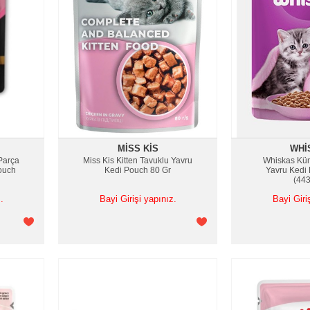
MISS KIS
WHI
Parça
Miss Kis Kitten Tavuklu Yavru
Whiskas Kü
Pouch
Kedi Pouch 80 Gr
Yavru Kedi
(44
.
Bayi Girişi yapınız.
Bayi Giri