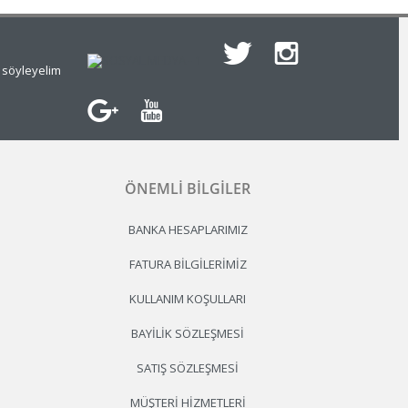
e söyleyelim
ÖNEMLI BILGILER
BANKA HESAPLARIMIZ
FATURA BILGILERIMIZ
KULLANIM KOŞULLARI
BAYILIK SÖZLEŞMESI
SATIŞ SÖZLEŞMESI
MÜŞTERI HIZMETLERI