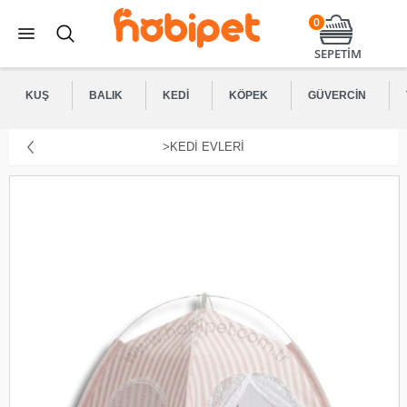
0
SEPETİM
KUŞ
BALIK
KEDI
KÖPEK
GÜVERCIN
>KEDI EVLERI