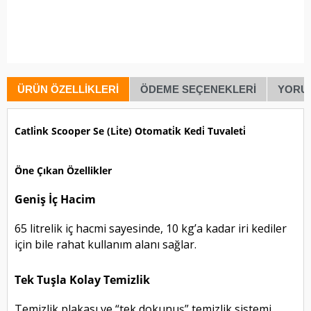
ÜRÜN ÖZELLIKLERI
ÖDEME SEÇENEKLERI
YORU
Catli̇nk Scooper Se (Li̇te) Otomati̇k Kedi̇ Tuvaleti̇
Öne Çıkan Özellikler
Geniş İç Hacim
65 litrelik iç hacmi sayesinde, 10 kg’a kadar iri kediler
için bile rahat kullanım alanı sağlar.
Tek Tuşla Kolay Temizlik
Temizlik plakası ve “tek dokunuş” temizlik sistemi