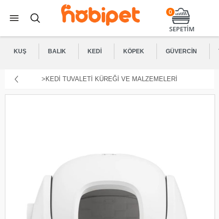
0
SEPETİM
KUŞ
BALIK
KEDI
KÖPEK
GÜVERCIN
>KEDI TUVALETI KÜREĞI VE MALZEMELERI