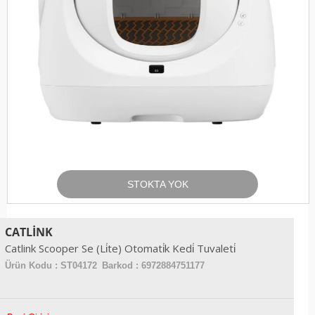
STOKTA YOK
CATLINK
Catlink Scooper Se (Li̇te) Otomati̇k Kedi̇ Tuvaleti̇
Ürün Kodu :
ST04172
Barkod : 6972884751177