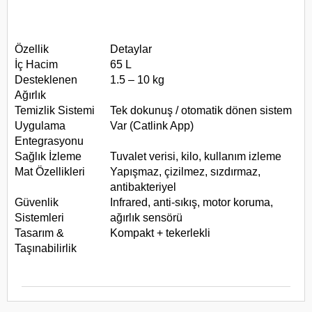
Özellik
Detaylar
İç Hacim
65 L
Desteklenen
1.5 – 10 kg
Ağırlık
Temizlik Sistemi
Tek dokunuş / otomatik dönen sistem
Uygulama
Var (Catlink App)
Entegrasyonu
Sağlık İzleme
Tuvalet verisi, kilo, kullanım izleme
Mat Özellikleri
Yapışmaz, çizilmez, sızdırmaz,
antibakteriyel
Güvenlik
Infrared, anti-sıkış, motor koruma,
Sistemleri
ağırlık sensörü
Tasarım &
Kompakt + tekerlekli
Taşınabilirlik