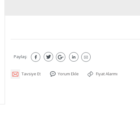
Paylaş:
Tavsiye Et
Yorum Ekle
Fiyat Alarmı