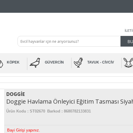
İLET
KÖPEK
GÜVERCIN
TAVUK - CIVCIV
DOGGIE
Doggie Havlama Önleyici Eğitim Tasması Siya
Ürün Kodu :
ST02670
Barkod : 8680782133831
Bayi Girişi yapınız.