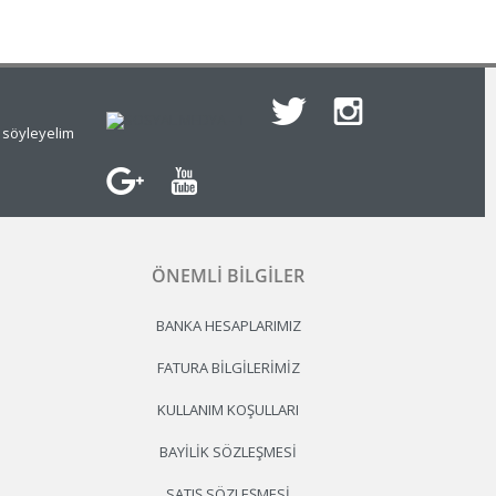
e söyleyelim
ÖNEMLI BILGILER
BANKA HESAPLARIMIZ
FATURA BILGILERIMIZ
KULLANIM KOŞULLARI
BAYILIK SÖZLEŞMESI
SATIŞ SÖZLEŞMESI