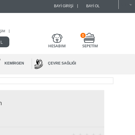
BAYI GIRIŞI
BAYI OL
IŞIM
0
HESABIM
SEPETİM
KEMIRGEN
ÇEVRE SAĞLIĞI
h