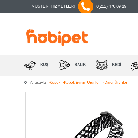
MÜŞTERİ HİZMETLERİ
0(212) 476 89 19
KUŞ
BALIK
KEDI
Anasayfa
>Köpek
>Köpek Eğitim Ürünleri
>Diğer Ürünler