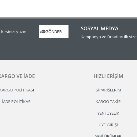
SOSYAL MEDYA
Kampanya ve Fırsatları ilk siz
KARGO VE İADE
HIZLI ERIŞIM
KARGO POLITIKASI
SIPARIŞLERIM
İADE POLITIKASI
KARGO TAKIP
YENI ÜYELIK
ÜYE GIRIŞI
YENI ÜRÜNLER