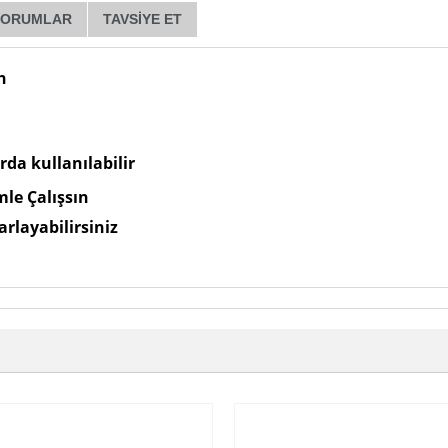
YORUMLAR
TAVSIYE ET
h
da kullanılabilir
mle Çalışsın
rlayabilirsiniz