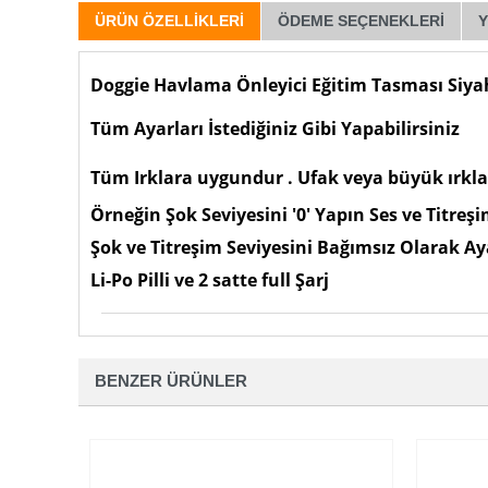
ÜRÜN ÖZELLIKLERI
ÖDEME SEÇENEKLERI
Doggie Havlama Önleyici Eğitim Tasması Siya
Tüm Ayarları İstediğiniz Gibi Yapabilirsiniz
Tüm Irklara uygundur . Ufak veya büyük ırklar
Örneğin Şok Seviyesini '0' Yapın Ses ve Titreşi
Şok ve Titreşim Seviyesini Bağımsız Olarak Aya
Li-Po Pilli ve 2 satte full Şarj
BENZER ÜRÜNLER