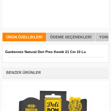
ÜRÜN ÖZELLIKLERI
ÖDEME SEÇENEKLERI
YORU
Gardenmix Natural Deri Pres Kemik 21 Cm 10 Lu
BENZER ÜRÜNLER