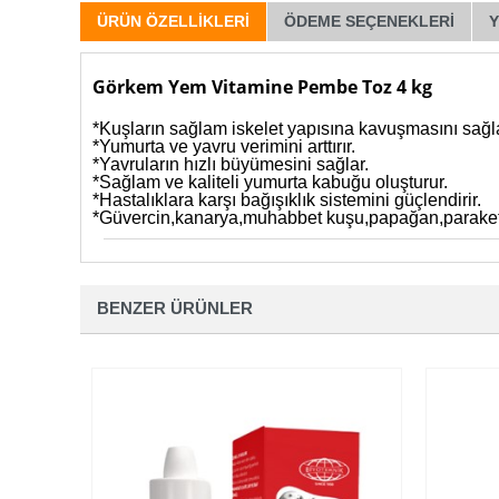
ÜRÜN ÖZELLIKLERI
ÖDEME SEÇENEKLERI
Görkem Yem Vitamine Pembe Toz 4 kg
*Kuşların sağlam iskelet yapısına kavuşmasını sağla
*Yumurta ve yavru verimini arttırır.
*Yavruların hızlı büyümesini sağlar.
*Sağlam ve kaliteli yumurta kabuğu oluşturur.
*Hastalıklara karşı bağışıklık sistemini güçlendirir.
*Güvercin,kanarya,muhabbet kuşu,papağan,paraket,
BENZER ÜRÜNLER