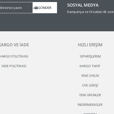
SOSYAL MEDYA
Kampanya ve Fırsatları ilk siz
KARGO VE İADE
HIZLI ERIŞIM
KARGO POLITIKASI
SIPARIŞLERIM
İADE POLITIKASI
KARGO TAKIP
YENI ÜYELIK
ÜYE GIRIŞI
YENI ÜRÜNLER
İNDIRIMDEKILER