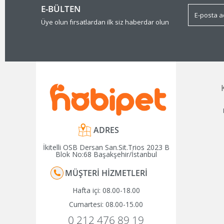
E-BÜLTEN
Üye olun fırsatlardan ilk siz haberdar olun
ADRES
İkitelli OSB Dersan San.Sit.Trios 2023 B
Blok No:68 Başakşehir/İstanbul
MÜŞTERI HIZMETLERI
Hafta içi: 08.00-18.00
Cumartesi: 08.00-15.00
0 212 476 89 19