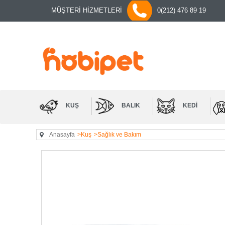
MÜŞTERİ HİZMETLERİ
0(212) 476 89 19
KUŞ
BALIK
KEDI
Anasayfa
>Kuş
>Sağlık ve Bakım