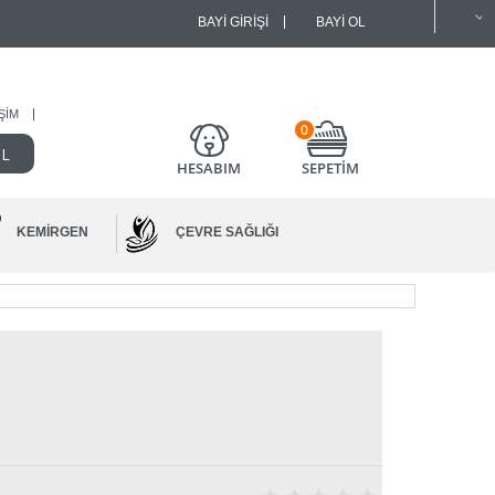
BAYI GIRIŞI
BAYI OL
IŞIM
0
HESABIM
SEPETİM
KEMIRGEN
ÇEVRE SAĞLIĞI