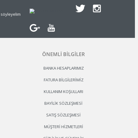
e söyleyelim
ÖNEMLI BILGILER
BANKA HESAPLARIMIZ
FATURA BILGILERIMIZ
KULLANIM KOŞULLARI
BAYILIK SÖZLEŞMESI
SATIŞ SÖZLEŞMESI
MÜŞTERI HIZMETLERI