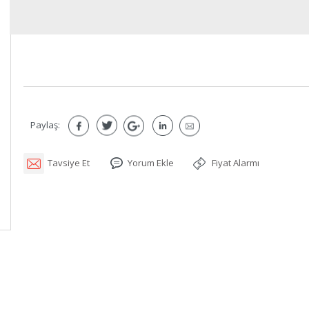
Paylaş:
Tavsiye Et
Yorum Ekle
Fiyat Alarmı