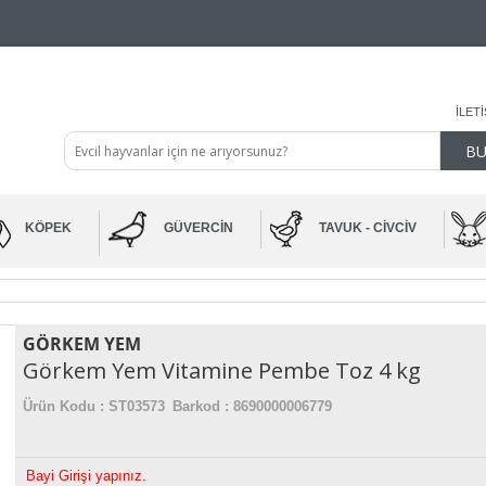
İLET
KÖPEK
GÜVERCIN
TAVUK - CIVCIV
GÖRKEM YEM
Görkem Yem Vitamine Pembe Toz 4 kg
Ürün Kodu :
ST03573
Barkod : 8690000006779
Bayi Girişi yapınız.