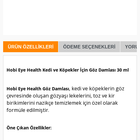
ÜRÜN ÖZELLIKLERI
ÖDEME SEÇENEKLERI
YORU
Hobi Eye Health Kedi ve Köpekler İçin Göz Damlası 30 ml
, kedi ve köpeklerin göz
Hobi Eye Health Göz Damlası
çevresinde oluşan gözyaşı lekelerini, toz ve kir
birikimlerini nazikçe temizlemek için özel olarak
formüle edilmiştir.
Öne Çıkan Özellikler: