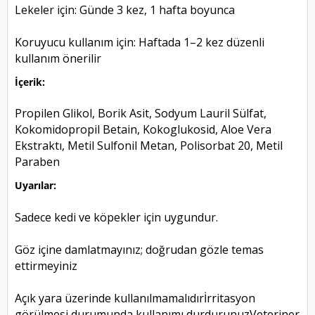
Lekeler için: Günde 3 kez, 1 hafta boyunca
Koruyucu kullanım için: Haftada 1–2 kez düzenli
kullanım önerilir
İçerik:
Propilen Glikol, Borik Asit, Sodyum Lauril Sülfat,
Kokomidopropil Betain, Kokoglukosid, Aloe Vera
Ekstraktı, Metil Sulfonil Metan, Polisorbat 20, Metil
Paraben
Uyarılar:
Sadece kedi ve köpekler için uygundur.
Göz içine damlatmayınız; doğrudan gözle temas
ettirmeyiniz
Açık yara üzerinde kullanılmamalıdır
İrritasyon
görülmesi durumunda kullanımı durdurunuz
Veteriner