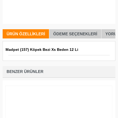
ÜRÜN ÖZELLIKLERI
ÖDEME SEÇENEKLERI
YORU
Madpet (157) Köpek Bezi Xs Beden 12 Li
BENZER ÜRÜNLER