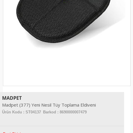
MADPET
Madpet (377) Yeni Nesil Tüy Toplama Eldiveni
Ürün Kodu :
ST04137
Barkod : 8690000007479