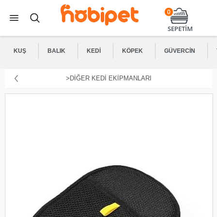
0
SEPETİM
KUŞ
BALIK
KEDI
KÖPEK
GÜVERCIN
>DIĞER KEDI EKIPMANLARI