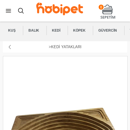
0
SEPETİM
KUŞ
BALIK
KEDI
KÖPEK
GÜVERCIN
>KEDI YATAKLARI