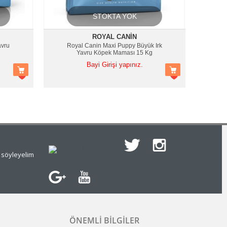
STOKTA YOK
ROYAL CANIN
avru
Royal Canin Maxi Puppy Büyük Irk
Yavru Köpek Maması 15 Kg
Bayi Girişi yapınız.
e söyleyelim
ÖNEMLI BILGILER