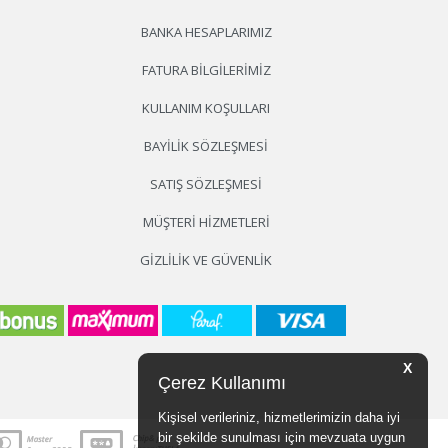
BANKA HESAPLARIMIZ
FATURA BILGILERIMIZ
KULLANIM KOŞULLARI
BAYILIK SÖZLEŞMESI
SATIŞ SÖZLEŞMESI
MÜŞTERI HIZMETLERI
GIZLILIK VE GÜVENLIK
X
Çerez Kullanımı
Kişisel verileriniz, hizmetlerimizin daha iyi
bir şekilde sunulması için mevzuata uygun