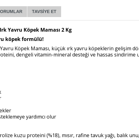
YORUMLAR
TAVSIYE ET
 Irk Yavru Köpek Maması 2 Kg
vru köpek formülü!
k Yavru Köpek Maması, küçük ırk yavru köpeklerin gelişim dö
u proteini, dengeli vitamin-mineral desteği ve hassas sindiri
k
r
ekler
steklemeye yardımcı olur
rolize kuzu proteini (%18), mısır, rafine tavuk yağı, balık un