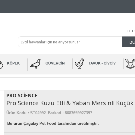
İLET
KÖPEK
GÜVERCIN
TAVUK - CIVCIV
PRO SCIENCE
Pro Science Kuzu Etli & Yaban Mersinli Küçü
Ürün Kodu :
ST04992
Barkod : 8683659927397
Bu ürün Çağatay Pet Food tarafından üretilmiştir.