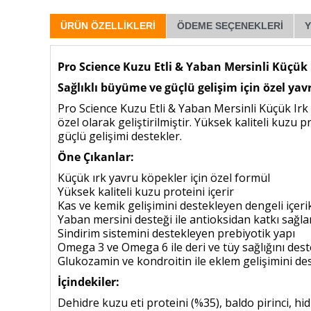
ÜRÜN ÖZELLIKLERI
ÖDEME SEÇENEKLERI
Pro Science Kuzu Etli & Yaban Mersinli Küçük
Sağlıklı büyüme ve güçlü gelişim için özel ya
Pro Science Kuzu Etli & Yaban Mersinli Küçük Ir
özel olarak geliştirilmiştir. Yüksek kaliteli kuz
güçlü gelişimi destekler.
Öne Çıkanlar:
Küçük ırk yavru köpekler için özel formül
Yüksek kaliteli kuzu proteini içerir
Kas ve kemik gelişimini destekleyen dengeli içeri
Yaban mersini desteği ile antioksidan katkı sağla
Sindirim sistemini destekleyen prebiyotik yapı
Omega 3 ve Omega 6 ile deri ve tüy sağlığını dest
Glukozamin ve kondroitin ile eklem gelişimini de
İçindekiler:
Dehidre kuzu eti proteini (%35), baldo pirinci, hid