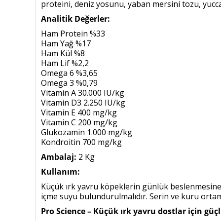
proteini, deniz yosunu, yaban mersini tozu, yucca
Analitik Değerler:
Ham Protein %33
Ham Yağ %17
Ham Kül %8
Ham Lif %2,2
Omega 6 %3,65
Omega 3 %0,79
Vitamin A 30.000 IU/kg
Vitamin D3 2.250 IU/kg
Vitamin E 400 mg/kg
Vitamin C 200 mg/kg
Glukozamin 1.000 mg/kg
Kondroitin 700 mg/kg
Ambalaj:
2 Kg
Kullanım:
Küçük ırk yavru köpeklerin günlük beslenmesine 
içme suyu bulundurulmalıdır. Serin ve kuru orta
Pro Science – Küçük ırk yavru dostlar için güç