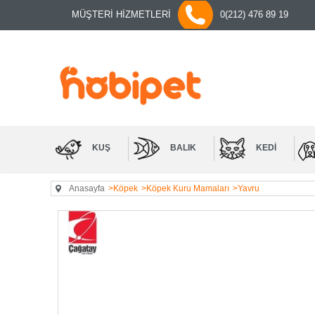
MÜŞTERİ HİZMETLERİ
0(212) 476 89 19
KUŞ
BALIK
KEDI
Anasayfa
>Köpek
>Köpek Kuru Mamaları
>Yavru