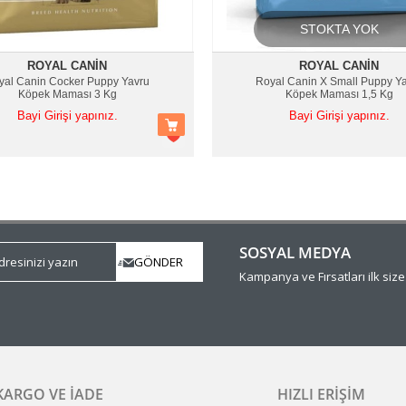
STOKTA YOK
ROYAL CANIN
ROYAL CANIN
yal Canin Cocker Puppy Yavru
Royal Canin X Small Puppy Y
Köpek Maması 3 Kg
Köpek Maması 1,5 Kg
Bayi Girişi yapınız.
Bayi Girişi yapınız.
SOSYAL MEDYA
Kampanya ve Fırsatları ilk siz
KARGO VE İADE
HIZLI ERIŞIM