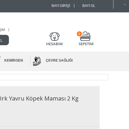
BAYI GIRIŞI
BAYI OL
IŞIM
0
HESABIM
SEPETİM
KEMIRGEN
ÇEVRE SAĞLIĞI
k Irk Yavru Köpek Maması 2 Kg