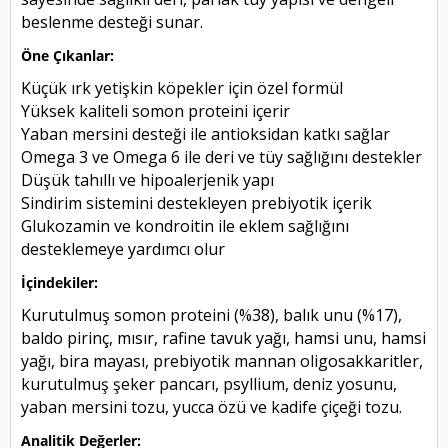
beslenme desteği sunar.
Öne Çıkanlar:
Küçük ırk yetişkin köpekler için özel formül
Yüksek kaliteli somon proteini içerir
Yaban mersini desteği ile antioksidan katkı sağlar
Omega 3 ve Omega 6 ile deri ve tüy sağlığını destekler
Düşük tahıllı ve hipoalerjenik yapı
Sindirim sistemini destekleyen prebiyotik içerik
Glukozamin ve kondroitin ile eklem sağlığını
desteklemeye yardımcı olur
İçindekiler:
Kurutulmuş somon proteini (%38), balık unu (%17),
baldo pirinç, mısır, rafine tavuk yağı, hamsi unu, hamsi
yağı, bira mayası, prebiyotik mannan oligosakkaritler,
kurutulmuş şeker pancarı, psyllium, deniz yosunu,
yaban mersini tozu, yucca özü ve kadife çiçeği tozu.
Analitik Değerler: