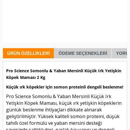
ÜRÜN ÖZELLIKLERI
ÖDEME SEÇENEKLERI
YORU
Pro Science Somonlu & Yaban Mersinli Küçük Irk Yetişkin
Köpek Maması 2 Kg
Küçük ırk köpekler için somon proteinli dengeli beslenme!
Pro Science Somonlu & Yaban Mersinli Küçük Irk
Yetişkin Köpek Maması, küçük ırk yetişkin köpeklerin
günlük beslenme ihtiyaçları dikkate alınarak
geliştirilmiştir. Yüksek kaliteli somon proteini, düşük
tahıllı özel formülü ve yaban mersini desteği
sayesinde sağlıklı deri, parlak tüy yapısı ve dengeli