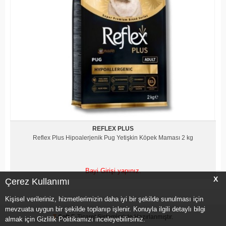
REFLEX PLUS
Reflex Plus Hipoalerjenik Pomeranian Yetişkin Köpek Maması
2 kg
Bayi Girişi yapınız.
X
Çerez Kullanımı
Kişisel verileriniz, hizmetlerimizin daha iyi bir şekilde sunulması için
mevzuata uygun bir şekilde toplanıp işlenir. Konuyla ilgili detaylı bilgi
T
-Soft
E-Ticaret
Sistemleriyle Hazırlanmıştır.
almak için Gizlilik Politikamızı inceleyebilirsiniz.