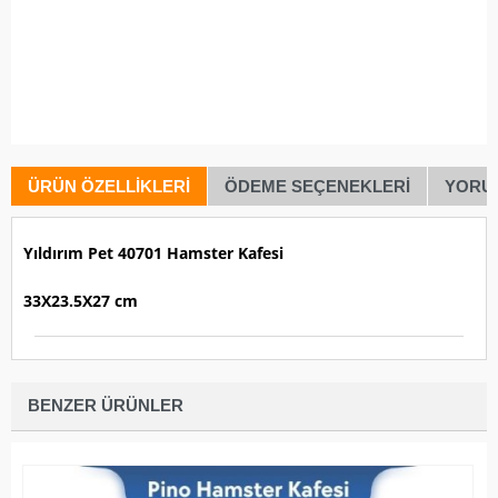
ÜRÜN ÖZELLIKLERI
ÖDEME SEÇENEKLERI
YORU
Yıldırım Pet 40701 Hamster Kafesi
33X23.5X27 cm
BENZER ÜRÜNLER