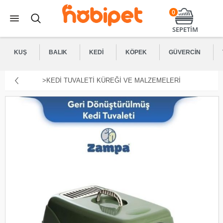
0
SEPETİM
KUŞ
BALIK
KEDI
KÖPEK
GÜVERCIN
>KEDI TUVALETI KÜREĞI VE MALZEMELERI