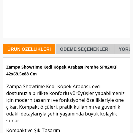
ÜRÜN ÖZELLIKLERI
ÖDEME SEÇENEKLERI
YORU
Zampa Showtime Kedi Köpek Arabası Pembe SP02XKP
42x69.5x88 Cm
Zampa Showtime Kedi-Köpek Arabası, evcil
dostunuzla birlikte konforlu yürüyüşler yapabilmeniz
için modern tasarımı ve fonksiyonel özellikleriyle öne
çıkar. Kompakt ölçüleri, pratik kullanımı ve güvenlik
odaklı detaylarıyla şehir yaşamında büyük kolaylık
sunar.
Kompakt ve Şık Tasarım