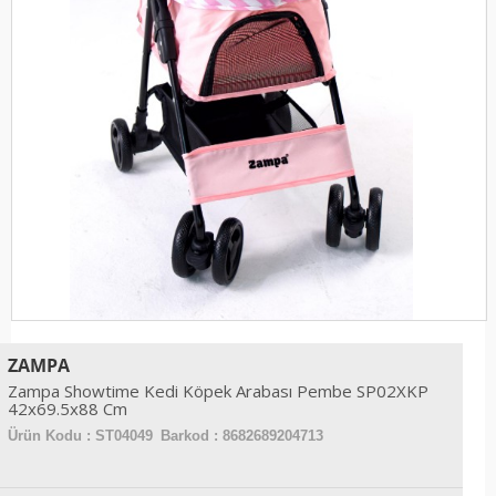
ZAMPA
Zampa Showtime Kedi Köpek Arabası Pembe SP02XKP
42x69.5x88 Cm
Ürün Kodu :
ST04049
Barkod : 8682689204713