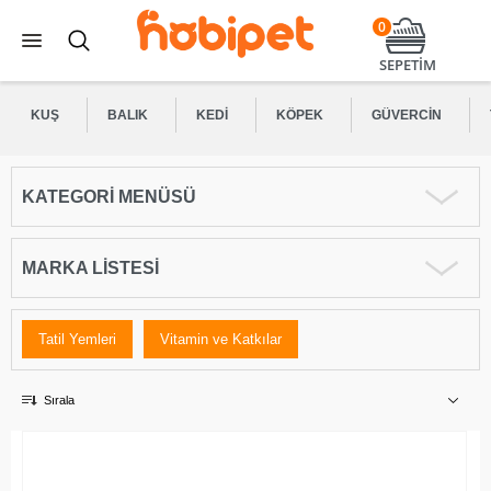
0
SEPETİM
KUŞ
BALIK
KEDI
KÖPEK
GÜVERCIN
KATEGORI MENÜSÜ
MARKA LISTESI
Tatil Yemleri
Vitamin ve Katkılar
Sırala