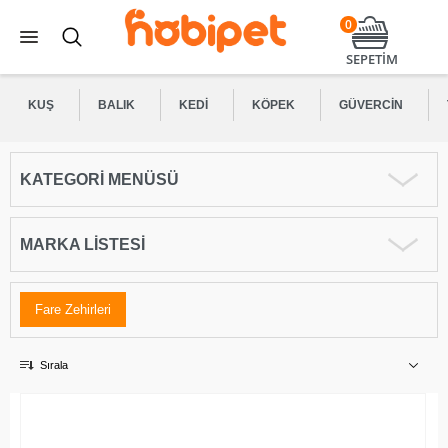
0
SEPETİM
KUŞ
BALIK
KEDI
KÖPEK
GÜVERCIN
KATEGORI MENÜSÜ
MARKA LISTESI
Fare Zehirleri
Sırala