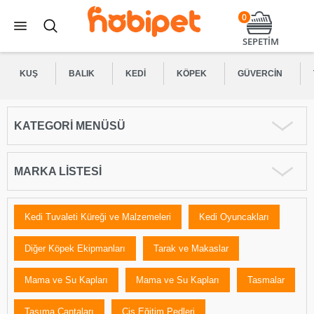
0
SEPETİM
KUŞ
BALIK
KEDI
KÖPEK
GÜVERCIN
KATEGORI MENÜSÜ
MARKA LISTESI
Kedi Tuvaleti Küreği ve Malzemeleri
Kedi Oyuncakları
Diğer Köpek Ekipmanları
Tarak ve Makaslar
Mama ve Su Kapları
Mama ve Su Kapları
Tasmalar
Taşıma Çantaları
Çiş Eğitim Pedleri