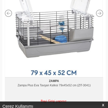
ZAMPA
Zampa Plus Cavia 120 Tavşan Kafesi Bronz/Antrasit
118,5x58x42 cm (ZIT-3027)
Bayi Girişi yapınız.
X
Çerez Kullanımı