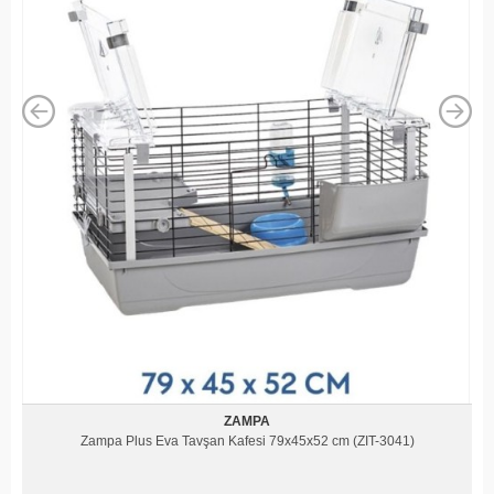
ZAMPA
Zampa Plus Cavia 140 Düz Tavşan Kafesi Siyah/Gri
138x69x43,5 cm(ZIT-3034)