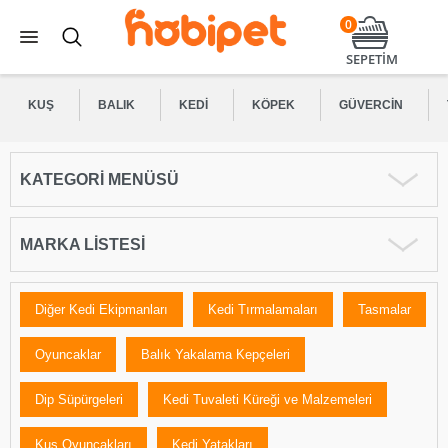
0
SEPETİM
KUŞ
BALIK
KEDI
KÖPEK
GÜVERCIN
KATEGORI MENÜSÜ
MARKA LISTESI
Diğer Kedi Ekipmanları
Kedi Tırmalamaları
Tasmalar
Oyuncaklar
Balık Yakalama Kepçeleri
Dip Süpürgeleri
Kedi Tuvaleti Küreği ve Malzemeleri
Kuş Oyuncakları
Kedi Yatakları