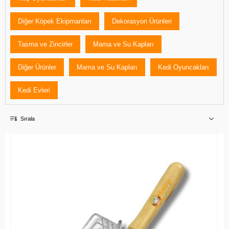
Diğer Köpek Ekipmanları
Dekorasyon Ürünleri
Tasma ve Zincirler
Mama ve Su Kapları
Diğer Ürünler
Mama ve Su Kapları
Kedi Oyuncakları
Kedi Evleri
Sırala