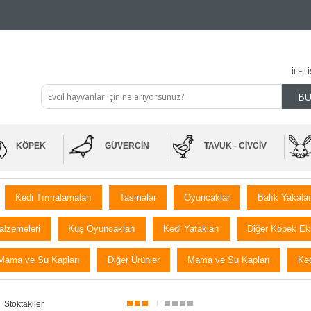
İLET
KÖPEK
GÜVERCIN
TAVUK - CIVCIV
Kedi Tırmalamaları
Tasmalar
Oyuncaklar
Balık Yakala
alzemeleri
Kuş Oyuncakları
Kedi Yatakları
Diğer Köpek Ek
Mama ve Su Kapları
Diğer Ürünler
Mama ve Su Kapları
Ked
Stoktakiler