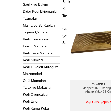
Balık
Sağlık ve Bakım
Kemirgen&Sürüngen
Diğer Kedi Ekipmanları
Tavuk
Tasmalar
-
Mama ve Su Kapları
Civciv
Taşıma Çantaları
Çevre
Kedi Konserveleri
Sağlığı
Pouch Mamalar
Kedi Kase Mamalar
Kedi Kumları
Kedi Tuvaleti Küreği ve
Malzemeleri
Ödül Mamaları
MADPET
Tarak ve Makaslar
Madpet 507 Dikdört
Ahşap Yatak 68 C
Kedi Oyuncakları
Kedi Evleri
Bayi Girişi yapınız
Kedi Kumu Koku