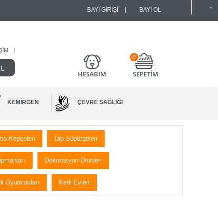
BAYI GIRIŞI
BAYI OL
IŞIM
0
HESABIM
SEPETİM
KEMIRGEN
ÇEVRE SAĞLIĞI
ma Kepçeleri
Dip Süpürgeleri
ipmanları
Dekorasyon Ürünleri
i Oyuncakları
Kedi Evleri