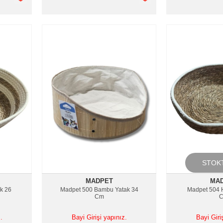
STOK
MADPET
MA
k 26
Madpet 500 Bambu Yatak 34
Madpet 504 H
Cm
.
Bayi Girişi yapınız.
Bayi Giri