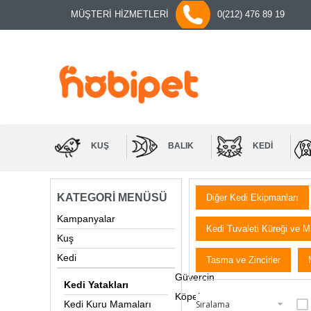
MÜŞTERİ HİZMETLERİ
0(212) 476 89 19
KUŞ
BALIK
KEDI
KATEGORI MENÜSÜ
Diğer Kedi Ekipmanları
Kampanyalar
Kedi Tuvaleti Küreği ve M
Kuş
Kedi
Tasma ve Zincirler
Güvercin
Kedi Yatakları
Köpek
Kedi Kuru Mamaları