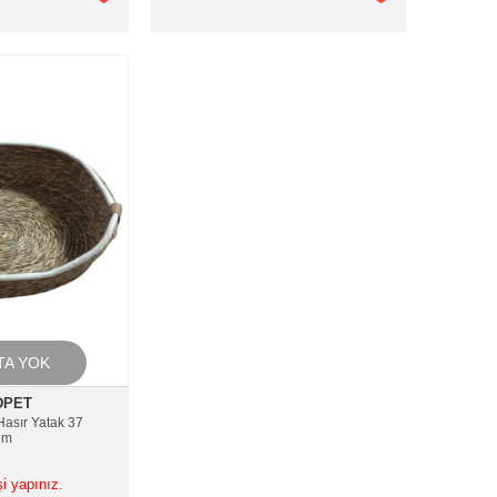
TA YOK
DPET
asır Yatak 37
Cm
şi yapınız.