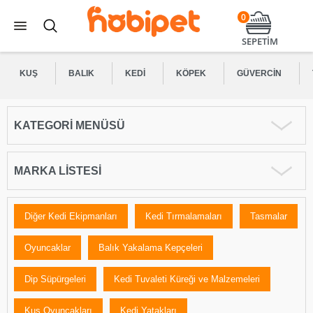
0
SEPETİM
KUŞ
BALIK
KEDI
KÖPEK
GÜVERCIN
KATEGORI MENÜSÜ
MARKA LISTESI
Diğer Kedi Ekipmanları
Kedi Tırmalamaları
Tasmalar
Oyuncaklar
Balık Yakalama Kepçeleri
Dip Süpürgeleri
Kedi Tuvaleti Küreği ve Malzemeleri
Kuş Oyuncakları
Kedi Yatakları