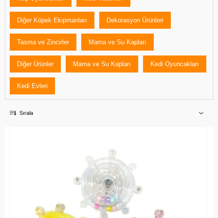
Diğer Köpek Ekipmanları
Dekorasyon Ürünleri
Tasma ve Zincirler
Mama ve Su Kapları
Diğer Ürünler
Mama ve Su Kapları
Kedi Oyuncakları
Kedi Evleri
Sırala