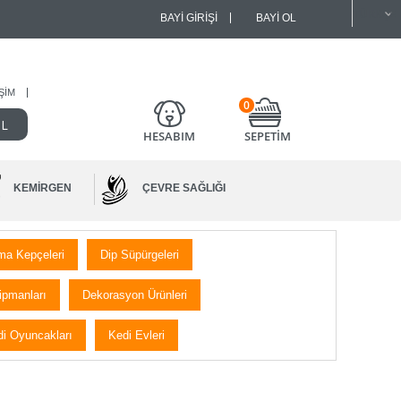
BAYI GIRIŞI
BAYI OL
IŞIM
0
HESABIM
SEPETİM
KEMIRGEN
ÇEVRE SAĞLIĞI
ma Kepçeleri
Dip Süpürgeleri
ipmanları
Dekorasyon Ürünleri
i Oyuncakları
Kedi Evleri