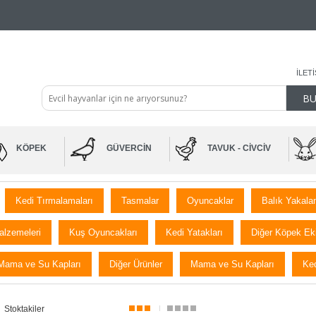
İLET
KÖPEK
GÜVERCIN
TAVUK - CIVCIV
Kedi Tırmalamaları
Tasmalar
Oyuncaklar
Balık Yakala
alzemeleri
Kuş Oyuncakları
Kedi Yatakları
Diğer Köpek Ek
Mama ve Su Kapları
Diğer Ürünler
Mama ve Su Kapları
Ked
Stoktakiler