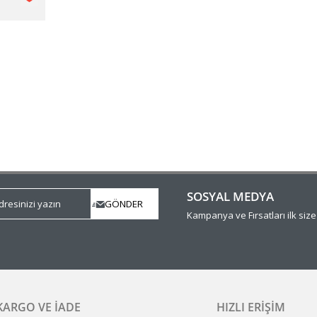
SOSYAL MEDYA
Kampanya ve Fırsatları ilk siz
KARGO VE İADE
HIZLI ERIŞIM