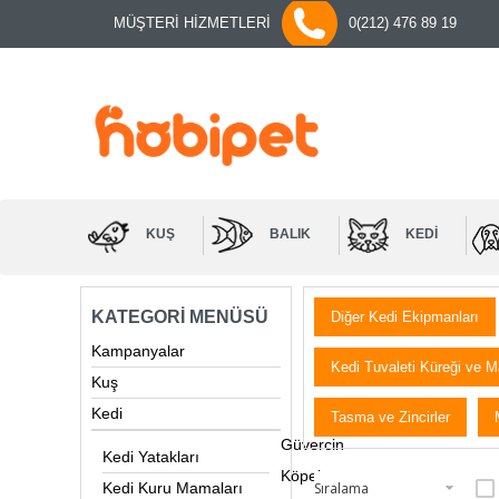
MÜŞTERİ HİZMETLERİ
0(212) 476 89 19
KUŞ
BALIK
KEDI
KATEGORI MENÜSÜ
Diğer Kedi Ekipmanları
Kampanyalar
Kedi Tuvaleti Küreği ve M
Kuş
Kedi
Tasma ve Zincirler
Güvercin
Kedi Yatakları
Köpek
Kedi Kuru Mamaları