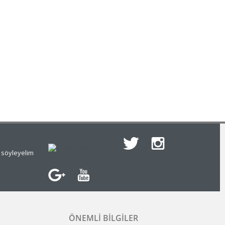
e söyleyelim
ÖNEMLI BILGILER