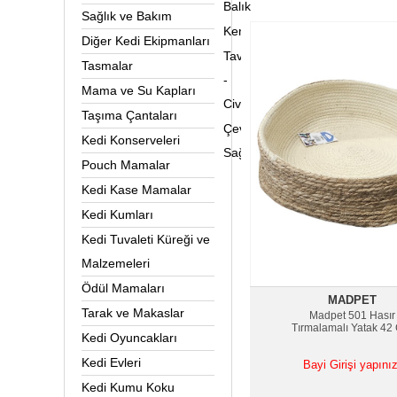
Balık
Sağlık ve Bakım
Kemirgen&Sürüngen
Diğer Kedi Ekipmanları
Tavuk
Tasmalar
-
Mama ve Su Kapları
Civciv
Taşıma Çantaları
Çevre
Kedi Konserveleri
Sağlığı
Pouch Mamalar
Kedi Kase Mamalar
Kedi Kumları
Kedi Tuvaleti Küreği ve
Malzemeleri
Ödül Mamaları
MADPET
Tarak ve Makaslar
Madpet 501 Hasır
Tırmalamalı Yatak 42
Kedi Oyuncakları
Kedi Evleri
Bayi Girişi yapınız
Kedi Kumu Koku