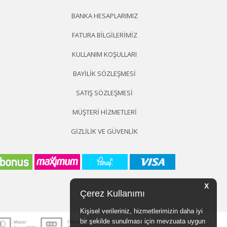
BANKA HESAPLARIMIZ
FATURA BILGILERIMIZ
KULLANIM KOŞULLARI
BAYILIK SÖZLEŞMESI
SATIŞ SÖZLEŞMESI
MÜŞTERI HIZMETLERI
GIZLILIK VE GÜVENLIK
X
Çerez Kullanımı
Kişisel verileriniz, hizmetlerimizin daha iyi
bir şekilde sunulması için mevzuata uygun