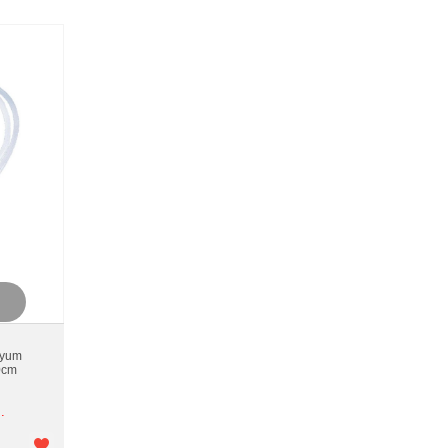
ryum
0cm
.