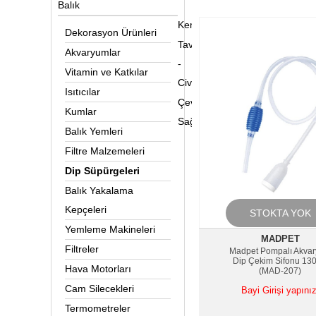
Balık
Kemirgen&Sürüngen
Dekorasyon Ürünleri
Tavuk
Akvaryumlar
-
Vitamin ve Katkılar
Civciv
Isıtıcılar
Çevre
Kumlar
Sağlığı
Balık Yemleri
Filtre Malzemeleri
Dip Süpürgeleri
Balık Yakalama
Kepçeleri
STOKTA YOK
Yemleme Makineleri
MADPET
Filtreler
Madpet Pompalı Akva
Dip Çekim Sifonu 13
Hava Motorları
(MAD-207)
Cam Silecekleri
Bayi Girişi yapınız
Termometreler