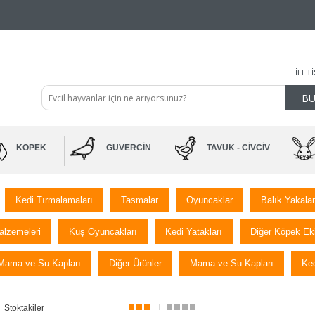
İLET
KÖPEK
GÜVERCIN
TAVUK - CIVCIV
Kedi Tırmalamaları
Tasmalar
Oyuncaklar
Balık Yakala
alzemeleri
Kuş Oyuncakları
Kedi Yatakları
Diğer Köpek Ek
Mama ve Su Kapları
Diğer Ürünler
Mama ve Su Kapları
Ked
Stoktakiler