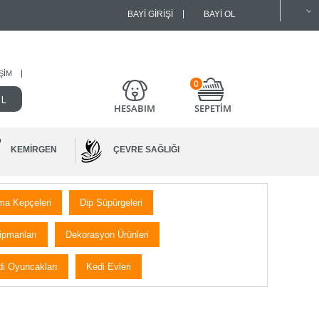
BAYI GIRIŞI
BAYI OL
IŞIM
0
HESABIM
SEPETİM
KEMIRGEN
ÇEVRE SAĞLIĞI
ma Kepçeleri
Dip Süpürgeleri
ipmanları
Dekorasyon Ürünleri
i Oyuncakları
Kedi Evleri