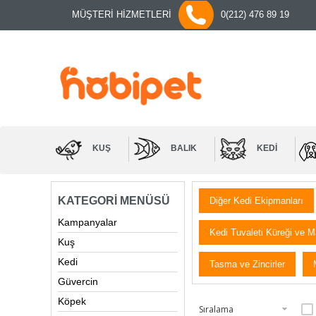
MÜŞTERİ HİZMETLERİ
0(212) 476 89 19
KUŞ
BALIK
KEDI
KATEGORI MENÜSÜ
Diğer Kedi Ekipmanları
Kampanyalar
Kedi Tuvaleti Küreği ve M
Kuş
Kedi
Tasma ve Zincirler
Güvercin
Köpek