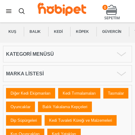
0
SEPETİM
KUŞ
BALIK
KEDI
KÖPEK
GÜVERCIN
KATEGORI MENÜSÜ
MARKA LISTESI
Diğer Kedi Ekipmanları
Kedi Tırmalamaları
Tasmalar
Oyuncaklar
Balık Yakalama Kepçeleri
Dip Süpürgeleri
Kedi Tuvaleti Küreği ve Malzemeleri
Kuş Oyuncakları
Kedi Yatakları