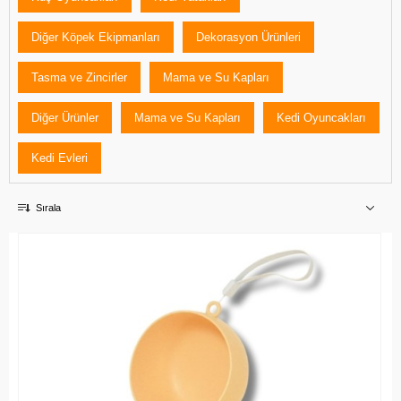
Diğer Köpek Ekipmanları
Dekorasyon Ürünleri
Tasma ve Zincirler
Mama ve Su Kapları
Diğer Ürünler
Mama ve Su Kapları
Kedi Oyuncakları
Kedi Evleri
Sırala